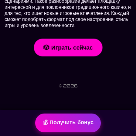
сценариями. Такое разнообразие делает площадку
интересной и для поклонников традиционного казино, и
для тех, кто ищет новые игровые впечатления. Каждый
сможет подобрать формат под свое настроение, стиль
игры и уровень вовлеченности.
🎲 Играть сейчас
© 2026
💰 Получить бонус